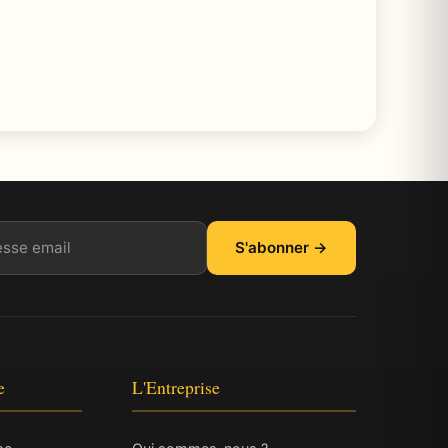
il
S'abonner →
e
L'Entreprise