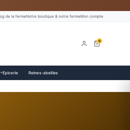
log de la ferme
Notre boutique & notre ferme
Mon compte
0
Epicerie
Reines-abeilles