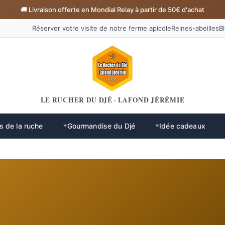
🚚 Livraison offerte en Mondial Relay à partir de 50€ d'achat
Réserver votre visite de notre ferme apicole
Reines-abeilles
B
LE RUCHER DU DJÉ · LAFOND JÉRÉMIE
s de la ruche
Gourmandise du Djé
Idée cadeaux