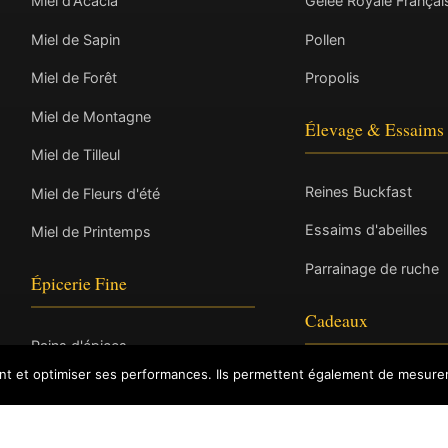
Miel d'Acacia
Gelée Royale Françai
Miel de Sapin
Pollen
Miel de Forêt
Propolis
Miel de Montagne
Élevage & Essaims
Miel de Tilleul
Reines Buckfast
Miel de Fleurs d'été
Essaims d'abeilles
Miel de Printemps
Parrainage de ruche
Épicerie Fine
Cadeaux
Pains d'épices
ent et optimiser ses performances. Ils permettent également de mesurer
Coffrets cadeaux
Nougats
Hydromel & Spiritueux