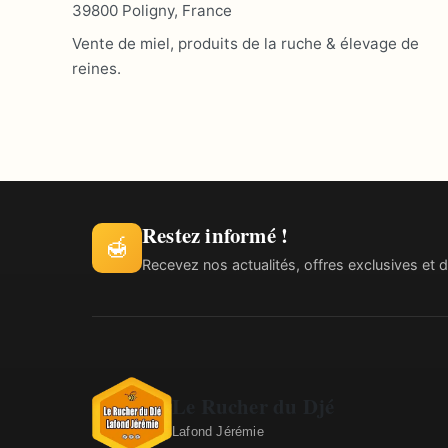
39800 Poligny, France
Vente de miel, produits de la ruche & élevage de
reines.
Restez informé !
🍯
Recevez nos actualités, offres exclusives et d
Le Rucher du Djé
Lafond Jérémie