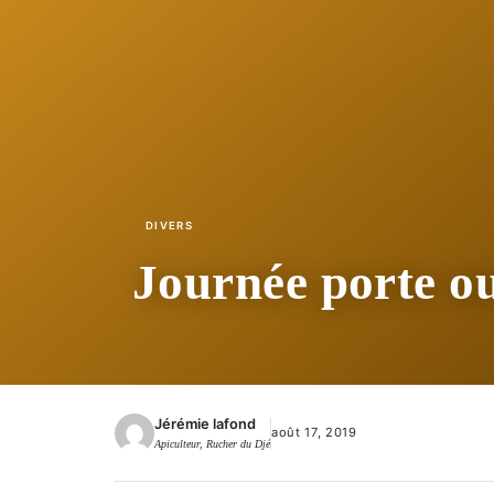
DIVERS
Journée porte ou
Jérémie lafond
août 17, 2019
Apiculteur, Rucher du Djé