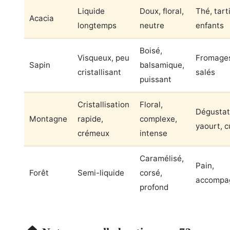
Liquide
Doux, floral,
Thé, tart
Acacia
longtemps
neutre
enfants
Boisé,
Visqueux, peu
Fromages
Sapin
balsamique,
cristallisant
salés
puissant
Cristallisation
Floral,
Dégustat
Montagne
rapide,
complexe,
yaourt, c
crémeux
intense
Caramélisé,
Pain,
Forêt
Semi-liquide
corsé,
accompa
profond