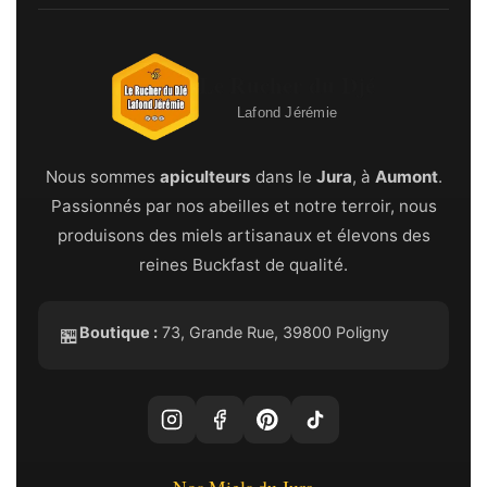
Le Rucher du Djé
Lafond Jérémie
Nous sommes
apiculteurs
dans le
Jura
, à
Aumont
.
Passionnés par nos abeilles et notre terroir, nous
produisons des miels artisanaux et élevons des
reines Buckfast de qualité.
Boutique :
73, Grande Rue, 39800 Poligny
🏪
Nos Miels du Jura