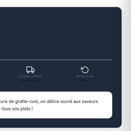
Livraison offerte
Retour facile
en point relais
30 jours
ure de gratte-culs, un délice sucré aux saveurs
tous vos plats !