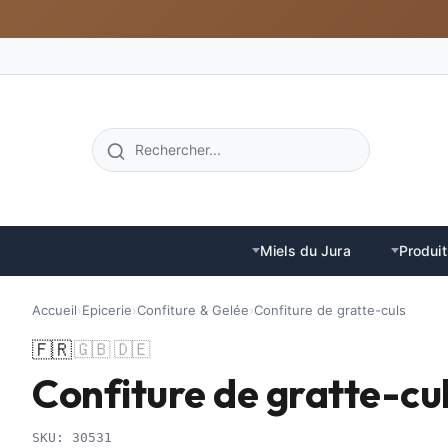
Miels du Jura
Produit
Accueil
›
Epicerie
›
Confiture & Gelée
›
Confiture de gratte-culs
🇫🇷
🇬🇧
🇩🇪
Confiture de gratte-cu
SKU: 30531