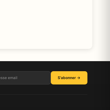
il
S'abonner →