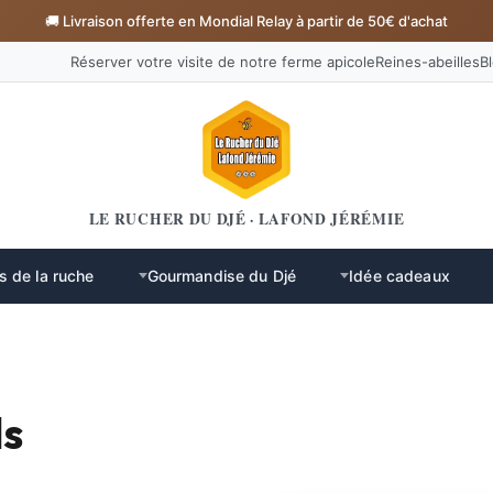
🚚 Livraison offerte en Mondial Relay à partir de 50€ d'achat
Réserver votre visite de notre ferme apicole
Reines-abeilles
B
LE RUCHER DU DJÉ · LAFOND JÉRÉMIE
s de la ruche
Gourmandise du Djé
Idée cadeaux
ls