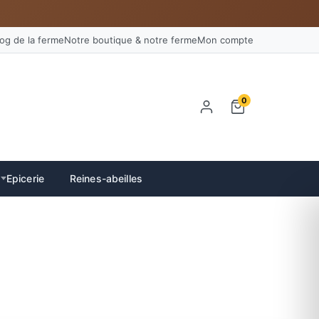
log de la ferme
Notre boutique & notre ferme
Mon compte
0
Epicerie
Reines-abeilles