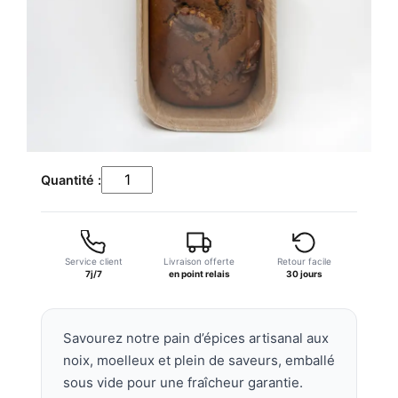
quantité
Quantité :
de
Pain
d'épices
Service client
artisanal
Livraison offerte
Retour facile
7j/7
en point relais
30 jours
aux
Noix
-
Savourez notre pain d’épices artisanal aux
350g
noix, moelleux et plein de saveurs, emballé
sous vide pour une fraîcheur garantie.