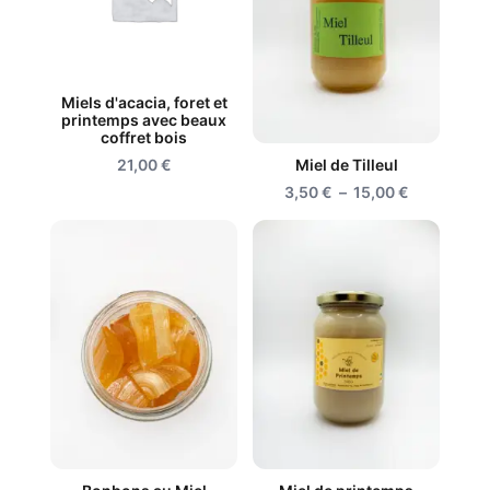
Miels d'acacia, foret et
printemps avec beaux
coffret bois
21,00
€
Miel de Tilleul
Plage
3,50
€
–
15,00
€
de
prix :
3,50 €
à
15,00 €