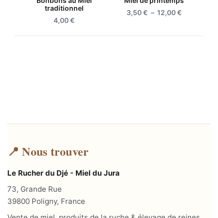
Bonbons au Miel
Miel de printemps
traditionnel
Plage
3,50
€
–
12,00
€
4,00
€
de
prix :
3,50 €
à
12,00 €
📍 Nous trouver
Le Rucher du Djé - Miel du Jura
73, Grande Rue
39800 Poligny, France
Vente de miel, produits de la ruche & élevage de reines.