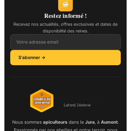
🍯
Restez informé !
Recevez nos actualités, offres exclusives et dates de
disponibilité des reines.
Adresse email
S'abonner →
Le Rucher du Djé
Lafond Jérémie
Nous sommes
apiculteurs
dans le
Jura
, à
Aumont
.
Passionnés par nos abeilles et notre terroir, nous