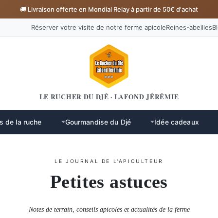
🚚 Livraison offerte en Mondial Relay à partir de 50€ d'achat
Réserver votre visite de notre ferme apicole
Reines-abeilles
B
LE RUCHER DU DJÉ · LAFOND JÉRÉMIE
s de la ruche
Gourmandise du Djé
Idée cadeaux
LE JOURNAL DE L'APICULTEUR
Petites astuces
Notes de terrain, conseils apicoles et actualités de la ferme