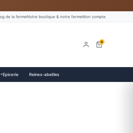
log de la ferme
Notre boutique & notre ferme
Mon compte
0
Epicerie
Reines-abeilles