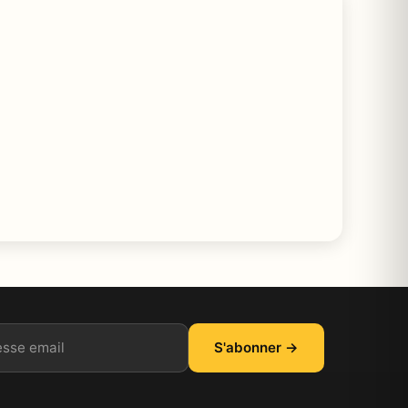
il
S'abonner →