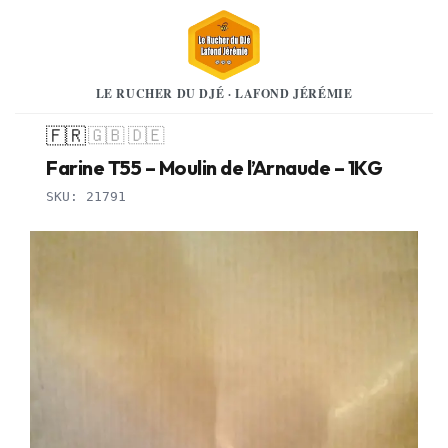
LE RUCHER DU DJÉ · LAFOND JÉRÉMIE
🇫🇷
🇬🇧
🇩🇪
Farine T55 – Moulin de l’Arnaude – 1KG
SKU: 21791