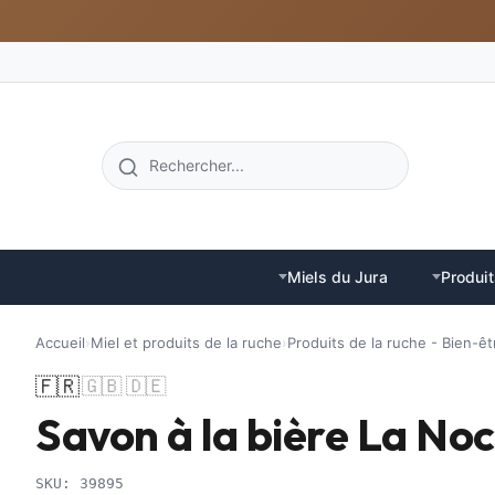
Miels du Jura
Produit
Accueil
›
Miel et produits de la ruche
›
Produits de la ruche - Bien-êt
🇫🇷
🇬🇧
🇩🇪
Savon à la bière La Noc
SKU: 39895