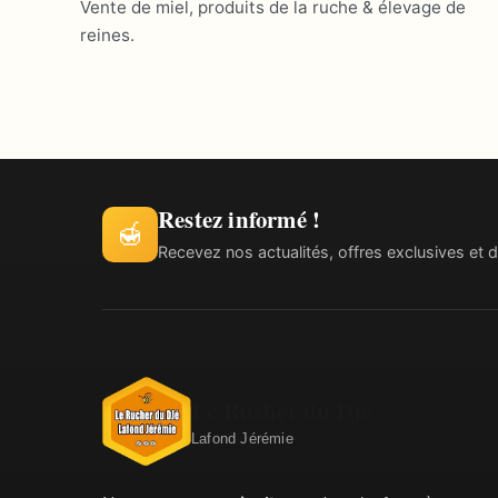
Vente de miel, produits de la ruche & élevage de
reines.
Restez informé !
🍯
Recevez nos actualités, offres exclusives et d
Le Rucher du Djé
Lafond Jérémie