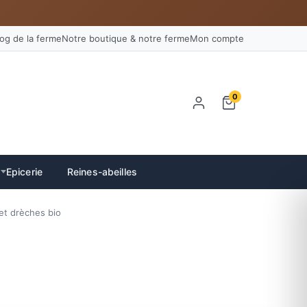
log de la ferme
Notre boutique & notre ferme
Mon compte
0
Epicerie
Reines-abeilles
et drèches bio