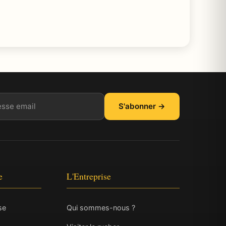
il
S'abonner →
e
L'Entreprise
se
Qui sommes-nous ?