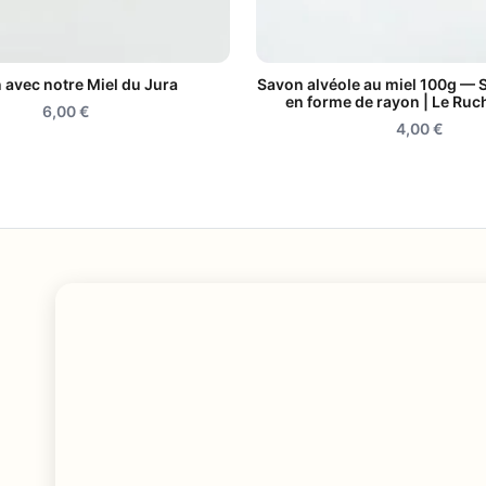
 avec notre Miel du Jura
Savon alvéole au miel 100g — 
en forme de rayon | Le Ruc
6,00
€
4,00
€