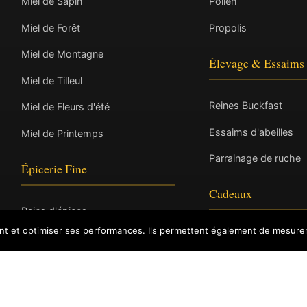
Miel de Sapin
Pollen
Miel de Forêt
Propolis
Miel de Montagne
Élevage & Essaims
Miel de Tilleul
Reines Buckfast
Miel de Fleurs d'été
Essaims d'abeilles
Miel de Printemps
Parrainage de ruche
Épicerie Fine
Cadeaux
Pains d'épices
ent et optimiser ses performances. Ils permettent également de mesurer
Coffrets cadeaux
Nougats
Hydromel & Spiritueux