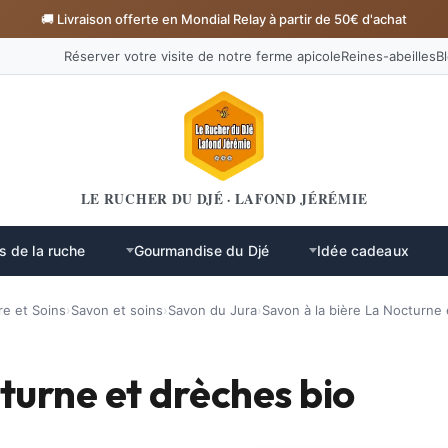
🚚 Livraison offerte en Mondial Relay à partir de 50€ d'achat
Réserver votre visite de notre ferme apicole
Reines-abeilles
B
LE RUCHER DU DJÉ · LAFOND JÉRÉMIE
s de la ruche
Gourmandise du Djé
Idée cadeaux
re et Soins
›
Savon et soins
›
Savon du Jura
›
Savon à la bière La Nocturne 
turne et drèches bio