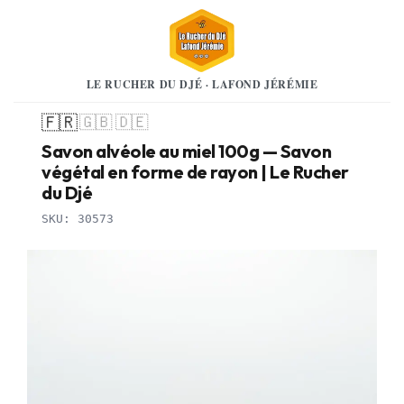
LE RUCHER DU DJÉ · LAFOND JÉRÉMIE
🇫🇷
🇬🇧
🇩🇪
Savon alvéole au miel 100g — Savon
végétal en forme de rayon | Le Rucher
du Djé
SKU: 30573