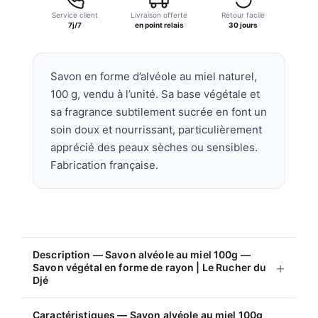
alvéole
Service client
au
Livraison offerte
Retour facile
7j/7
en point relais
30 jours
miel
100g
—
Savon en forme d’alvéole au miel naturel,
Savon
100 g, vendu à l’unité. Sa base végétale et
végétal
sa fragrance subtilement sucrée en font un
en
soin doux et nourrissant, particulièrement
forme
apprécié des peaux sèches ou sensibles.
de
Fabrication française.
rayon
|
Le
Rucher
du
Description — Savon alvéole au miel 100g —
Djé
Savon végétal en forme de rayon | Le Rucher du
Djé
Caractéristiques — Savon alvéole au miel 100g