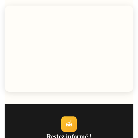
🍯
Restez informé !