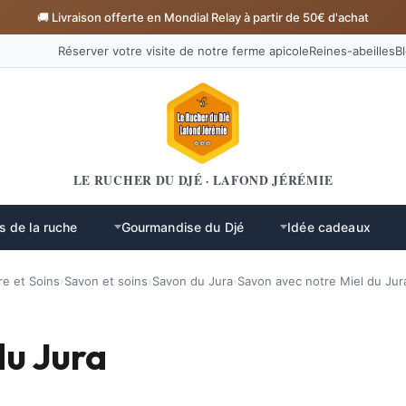
🚚 Livraison offerte en Mondial Relay à partir de 50€ d'achat
Réserver votre visite de notre ferme apicole
Reines-abeilles
B
LE RUCHER DU DJÉ · LAFOND JÉRÉMIE
s de la ruche
Gourmandise du Djé
Idée cadeaux
re et Soins
›
Savon et soins
›
Savon du Jura
›
Savon avec notre Miel du Jur
du Jura