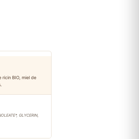
 ricin BIO, miel de
.
OLEATE*, GLYCERIN,