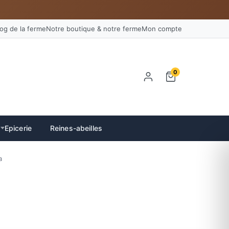
log de la ferme
Notre boutique & notre ferme
Mon compte
0
Epicerie
Reines-abeilles
a