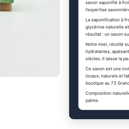
savon saponifié à fro
l’expertise savonniè
La saponification à f
glycérine naturelle et
résultat : un savon s
Notre miel, récolté s
hydratantes, apaisan
siècles. Il laisse la 
Ce savon est une invi
locaux, naturels et f
boutique au 73 Grand
Composition naturelle
palme.