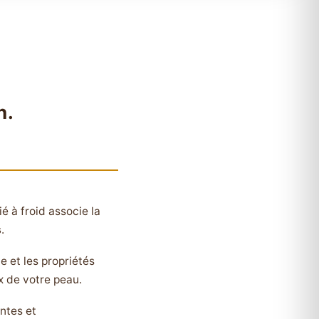
n.
é à froid associe la
s
.
e et les propriétés
x de votre peau.
antes et