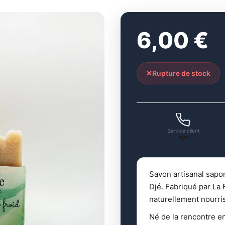
6,00
€
Rupture de stock
Service client
7j/7
Savon artisanal sapon
Djé. Fabriqué par La
naturellement nourris
Né de la rencontre en