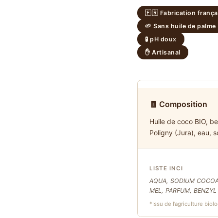
🇫🇷 Fabrication frança
🌱 Sans huile de palme
🧪 pH doux
✋ Artisanal
🧾 Composition
Huile de coco BIO, beu
Poligny (Jura), eau, s
LISTE INCI
AQUA, SODIUM COCOAT
MEL, PARFUM, BENZYL
*Issu de l’agriculture biol