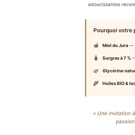
adoucissantes reconnu
Pourquoi votre 
🍯
Miel du Jura
— H
🧴
Surgras à 7 %
—
🌿
Glycérine natu
🌾
Huiles BIO & lo
« Une invitation 
passion